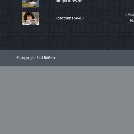
Birdpictures.de
eMai
Fototrainer4you
Ha
© copyright Rosl Rößner