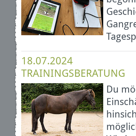
Geschi
Gangre
Tagesp
18.07.2024
TRAININGSBERATUNG
Du möc
Einsch
hinsic
möglic