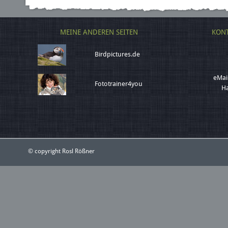
MEINE ANDEREN SEITEN
KONT
Birdpictures.de
eMai
Fototrainer4you
Ha
© copyright Rosl Rößner