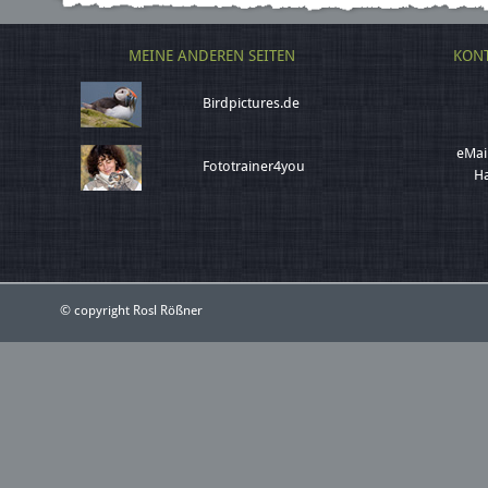
MEINE ANDEREN SEITEN
KONT
Birdpictures.de
eMai
Fototrainer4you
Ha
© copyright Rosl Rößner