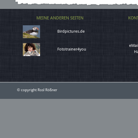
MEINE ANDEREN SEITEN
KONT
Birdpictures.de
eMai
Fototrainer4you
Ha
© copyright Rosl Rößner